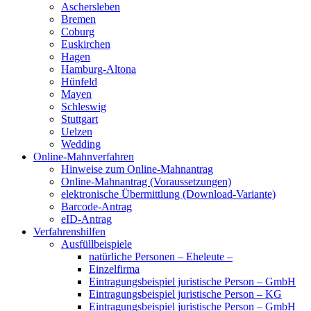
Aschersleben
Bremen
Coburg
Euskirchen
Hagen
Hamburg-Altona
Hünfeld
Mayen
Schleswig
Stuttgart
Uelzen
Wedding
Online-Mahnverfahren
Hinweise zum Online-Mahnantrag
Online-Mahnantrag (Voraussetzungen)
elektronische Übermittlung (Download-Variante)
Barcode-Antrag
eID-Antrag
Verfahrenshilfen
Ausfüllbeispiele
natürliche Personen – Eheleute –
Einzelfirma
Eintragungsbeispiel juristische Person – GmbH
Eintragungsbeispiel juristische Person – KG
Eintragungsbeispiel juristische Person – GmbH