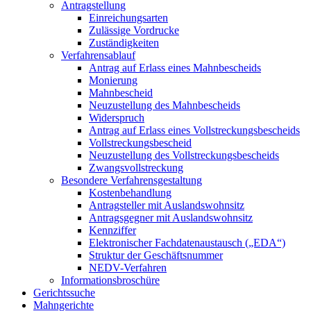
Antragstellung
Einreichungsarten
Zulässige Vordrucke
Zuständigkeiten
Verfahrensablauf
Antrag auf Erlass eines Mahnbescheids
Monierung
Mahnbescheid
Neuzustellung des Mahnbescheids
Widerspruch
Antrag auf Erlass eines Vollstreckungsbescheids
Vollstreckungsbescheid
Neuzustellung des Vollstreckungsbescheids
Zwangsvollstreckung
Besondere Verfahrensgestaltung
Kostenbehandlung
Antragsteller mit Auslandswohnsitz
Antragsgegner mit Auslandswohnsitz
Kennziffer
Elektronischer Fachdatenaustausch („EDA“)
Struktur der Geschäftsnummer
NEDV-Verfahren
Informationsbroschüre
Gerichtssuche
Mahngerichte