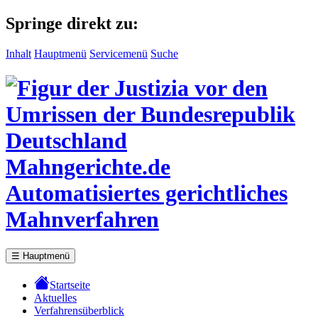
Springe direkt zu:
Inhalt
Hauptmenü
Servicemenü
Suche
Mahngerichte.de
Automatisiertes gerichtliches
Mahnverfahren
☰
Hauptmenü
Startseite
Aktuelles
Verfahrensüberblick