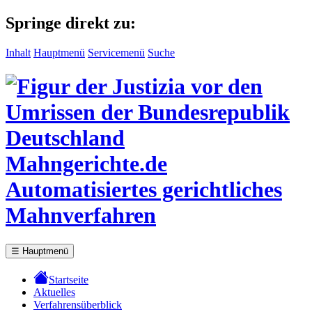
Springe direkt zu:
Inhalt
Hauptmenü
Servicemenü
Suche
Mahngerichte.de
Automatisiertes gerichtliches
Mahnverfahren
☰
Hauptmenü
Startseite
Aktuelles
Verfahrensüberblick