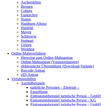
Aschersleben
Bremen
Coburg
Euskirchen
Hagen
Hamburg-Altona
Hünfeld
Mayen
Schleswig
Stuttgart
Uelzen
Wedding
Online-Mahnverfahren
Hinweise zum Online-Mahnantrag
Online-Mahnantrag (Voraussetzungen)
elektronische Übermittlung (Download-Variante)
Barcode-Antrag
eID-Antrag
Verfahrenshilfen
Ausfüllbeispiele
natürliche Personen – Eheleute –
Einzelfirma
Eintragungsbeispiel juristische Person – GmbH
Eintragungsbeispiel juristische Person – KG
Eintragungsbeispiel juristische Person – GmbH