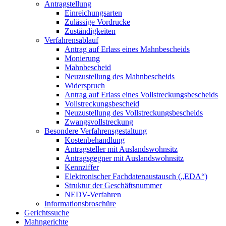
Antragstellung
Einreichungsarten
Zulässige Vordrucke
Zuständigkeiten
Verfahrensablauf
Antrag auf Erlass eines Mahnbescheids
Monierung
Mahnbescheid
Neuzustellung des Mahnbescheids
Widerspruch
Antrag auf Erlass eines Vollstreckungsbescheids
Vollstreckungsbescheid
Neuzustellung des Vollstreckungsbescheids
Zwangsvollstreckung
Besondere Verfahrensgestaltung
Kostenbehandlung
Antragsteller mit Auslandswohnsitz
Antragsgegner mit Auslandswohnsitz
Kennziffer
Elektronischer Fachdatenaustausch („EDA“)
Struktur der Geschäftsnummer
NEDV-Verfahren
Informationsbroschüre
Gerichtssuche
Mahngerichte