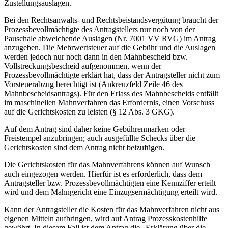
Zustellungsauslagen.
Bei den Rechtsanwalts- und Rechtsbeistandsvergütung braucht der
Prozessbevollmächtigte des Antragstellers nur noch von der
Pauschale abweichende Auslagen (Nr. 7001 VV RVG) im Antrag
anzugeben. Die Mehrwertsteuer auf die Gebühr und die Auslagen
werden jedoch nur noch dann in den Mahnbescheid bzw.
Vollstreckungsbescheid aufgenommen, wenn der
Prozessbevollmächtigte erklärt hat, dass der Antragsteller nicht zum
Vorsteuerabzug berechtigt ist (Ankreuzfeld Zeile 46 des
Mahnbescheidsantrags). Für den Erlass des Mahnbescheids entfällt
im maschinellen Mahnverfahren das Erfordernis, einen Vorschuss
auf die Gerichtskosten zu leisten (§ 12 Abs. 3 GKG).
Auf dem Antrag sind daher keine Gebührenmarken oder
Freistempel anzubringen; auch ausgefüllte Schecks über die
Gerichtskosten sind dem Antrag nicht beizufügen.
Die Gerichtskosten für das Mahnverfahrens können auf Wunsch
auch eingezogen werden. Hierfür ist es erforderlich, dass dem
Antragsteller bzw. Prozessbevollmächtigten eine Kennziffer erteilt
wird und dem Mahngericht eine Einzugsermächtigung erteilt wird.
Kann der Antragsteller die Kosten für das Mahnverfahren nicht aus
eigenen Mitteln aufbringen, wird auf Antrag Prozesskostenhilfe
gewährt. In diesem Fall ist dem Antrag die „Erklärung über die