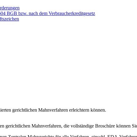
orderungen
 504 BGB bzw. nach dem Verbraucherkreditgesetz
ftszeichen
sierten gerichtlichen Mahnverfahren erleichtern können.
ten gerichtlichen Mahnverfahren, die vollständige Broschüre können S
en Zentralen Mahngerichte für alle Verfahren, einschl. EDA-Verfahre