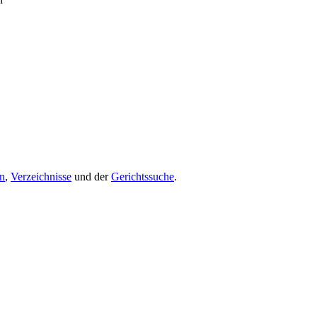
en
,
Verzeichnisse
und der
Gerichtssuche
.