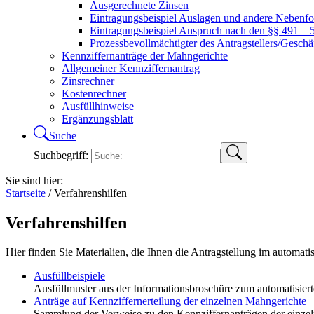
Ausgerechnete Zinsen
Eintragungsbeispiel Auslagen und andere Nebenf
Eintragungsbeispiel Anspruch nach den §§ 491 –
Prozessbevollmächtigter des Antragstellers/Geschä
Kennziffernanträge der Mahngerichte
Allgemeiner Kennziffernantrag
Zinsrechner
Kostenrechner
Ausfüllhinweise
Ergänzungsblatt
Suche
Suchbegriff:
Sie sind hier:
Startseite
/
Verfahrenshilfen
Verfahrenshilfen
Hier finden Sie Materialien, die Ihnen die Antragstellung im automati
Ausfüllbeispiele
Ausfüllmuster aus der Informationsbroschüre zum automatisier
Anträge auf Kennziffernerteilung der einzelnen Mahngerichte
Sammlung der Verweise zu den Kennziffernanträgen der einzeln