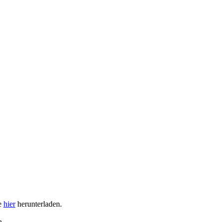
ie
hier
herunterladen.
n