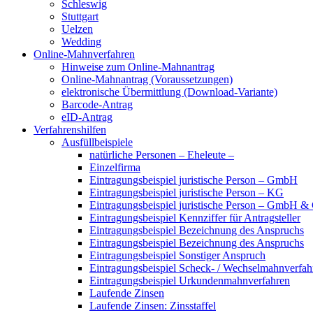
Schleswig
Stuttgart
Uelzen
Wedding
Online-Mahnverfahren
Hinweise zum Online-Mahnantrag
Online-Mahnantrag (Voraussetzungen)
elektronische Übermittlung (Download-Variante)
Barcode-Antrag
eID-Antrag
Verfahrenshilfen
Ausfüllbeispiele
natürliche Personen – Eheleute –
Einzelfirma
Eintragungsbeispiel juristische Person – GmbH
Eintragungsbeispiel juristische Person – KG
Eintragungsbeispiel juristische Person – GmbH 
Eintragungsbeispiel Kennziffer für Antragsteller
Eintragungsbeispiel Bezeichnung des Anspruchs
Eintragungsbeispiel Bezeichnung des Anspruchs
Eintragungsbeispiel Sonstiger Anspruch
Eintragungsbeispiel Scheck- / Wechselmahnverfah
Eintragungsbeispiel Urkundenmahnverfahren
Laufende Zinsen
Laufende Zinsen: Zinsstaffel