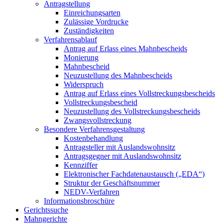
Antragstellung
Einreichungsarten
Zulässige Vordrucke
Zuständigkeiten
Verfahrensablauf
Antrag auf Erlass eines Mahnbescheids
Monierung
Mahnbescheid
Neuzustellung des Mahnbescheids
Widerspruch
Antrag auf Erlass eines Vollstreckungsbescheids
Vollstreckungsbescheid
Neuzustellung des Vollstreckungsbescheids
Zwangsvollstreckung
Besondere Verfahrensgestaltung
Kostenbehandlung
Antragsteller mit Auslandswohnsitz
Antragsgegner mit Auslandswohnsitz
Kennziffer
Elektronischer Fachdatenaustausch („EDA“)
Struktur der Geschäftsnummer
NEDV-Verfahren
Informationsbroschüre
Gerichtssuche
Mahngerichte