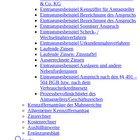
& Co. KG
Eintragungsbeispiel Kennziffer für Antragsteller
Eintragungsbeispiel Bezeichnung des Anspruchs
Eintragungsbeispiel Bezeichnung des Anspruchs
Eintragungsbeispiel Sonstiger Anspruch
Eintragungsbeispiel Scheck- /
Wechselmahnverfahren
Eintragungsbeispiel Urkundenmahnverfahren
Laufende Zinsen
Laufende Zinsen: Zinsstaffel
Ausgerechnete Zinsen
Eintragungsbeispiel Auslagen und andere
Nebenforderungen
Eintragungsbeispiel Anspruch nach den §§ 491 –
504 BGB bzw. nach dem
Verbraucherkreditgesetz
Prozessbevollmächtigter des
Antragstellers/Geschäftszeichen
Kennziffernanträge der Mahngerichte
Allgemeiner Kennziffernantrag
Zinsrechner
Kostenrechner
Ausfüllhinweise
Ergänzungsblatt