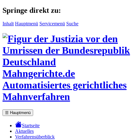
Springe direkt zu:
Inhalt
Hauptmenü
Servicemenü
Suche
Mahngerichte.de
Automatisiertes gerichtliches
Mahnverfahren
☰
Hauptmenü
Startseite
Aktuelles
Verfahrensüberblick