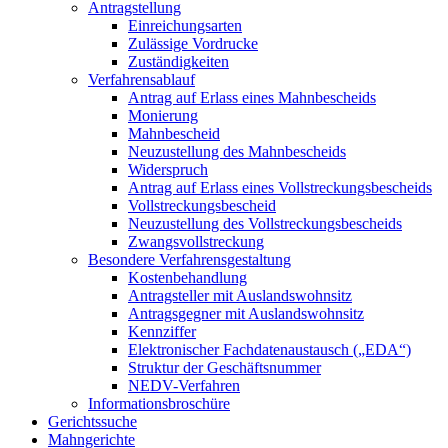
Antragstellung
Einreichungsarten
Zulässige Vordrucke
Zuständigkeiten
Verfahrensablauf
Antrag auf Erlass eines Mahnbescheids
Monierung
Mahnbescheid
Neuzustellung des Mahnbescheids
Widerspruch
Antrag auf Erlass eines Vollstreckungsbescheids
Vollstreckungsbescheid
Neuzustellung des Vollstreckungsbescheids
Zwangsvollstreckung
Besondere Verfahrensgestaltung
Kostenbehandlung
Antragsteller mit Auslandswohnsitz
Antragsgegner mit Auslandswohnsitz
Kennziffer
Elektronischer Fachdatenaustausch („EDA“)
Struktur der Geschäftsnummer
NEDV-Verfahren
Informationsbroschüre
Gerichtssuche
Mahngerichte