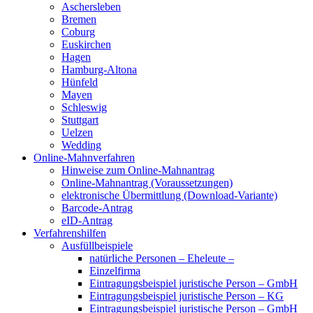
Aschersleben
Bremen
Coburg
Euskirchen
Hagen
Hamburg-Altona
Hünfeld
Mayen
Schleswig
Stuttgart
Uelzen
Wedding
Online-Mahnverfahren
Hinweise zum Online-Mahnantrag
Online-Mahnantrag (Voraussetzungen)
elektronische Übermittlung (Download-Variante)
Barcode-Antrag
eID-Antrag
Verfahrenshilfen
Ausfüllbeispiele
natürliche Personen – Eheleute –
Einzelfirma
Eintragungsbeispiel juristische Person – GmbH
Eintragungsbeispiel juristische Person – KG
Eintragungsbeispiel juristische Person – GmbH