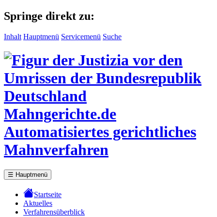
Springe direkt zu:
Inhalt
Hauptmenü
Servicemenü
Suche
Mahngerichte.de
Automatisiertes gerichtliches
Mahnverfahren
☰
Hauptmenü
Startseite
Aktuelles
Verfahrensüberblick