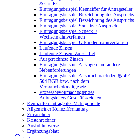
& Co. KG
Eintragungsbeispiel Kennziffer für Antragsteller
Eintragungsbeispiel Bezeichnung des Anspruchs
Eintragungsbeispiel Bezeichnung des Anspruchs
Eintragungsbeispiel Sonstiger Anspruch
Eintragungsbeispiel Scheck- /
Wechselmahnverfahren
Eintragungsbeispiel Urkundenmahnverfahren
Laufende Zinsen
Laufende Zinsen: Zinsstaffel
Ausgerechnete Zinsen
Eintragungsbeispiel Auslagen und andere
Nebenforderungen
Eintragungsbeispiel Anspruch nach den §§ 491 –
504 BGB bzw. nach dem
Verbraucherkreditgesetz
Prozessbevollmächtigter des
Antragstellers/Geschäftszeichen
Kennziffernanträge der Mahngerichte
Allgemeiner Kennziffernantrag
Zinsrechner
Kostenrechner
Ausfüllhinweise
Ergänzungsblatt