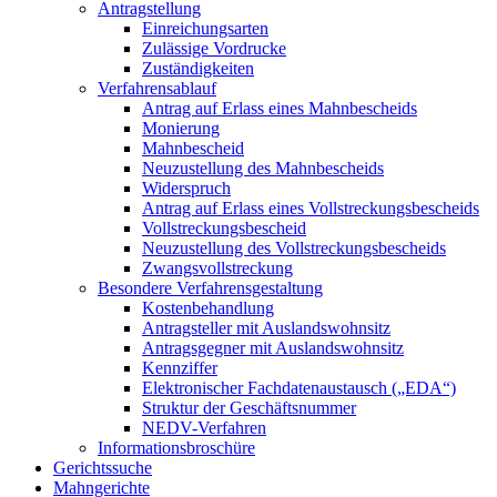
Antragstellung
Einreichungsarten
Zulässige Vordrucke
Zuständigkeiten
Verfahrensablauf
Antrag auf Erlass eines Mahnbescheids
Monierung
Mahnbescheid
Neuzustellung des Mahnbescheids
Widerspruch
Antrag auf Erlass eines Vollstreckungsbescheids
Vollstreckungsbescheid
Neuzustellung des Vollstreckungsbescheids
Zwangsvollstreckung
Besondere Verfahrensgestaltung
Kostenbehandlung
Antragsteller mit Auslandswohnsitz
Antragsgegner mit Auslandswohnsitz
Kennziffer
Elektronischer Fachdatenaustausch („EDA“)
Struktur der Geschäftsnummer
NEDV-Verfahren
Informationsbroschüre
Gerichtssuche
Mahngerichte