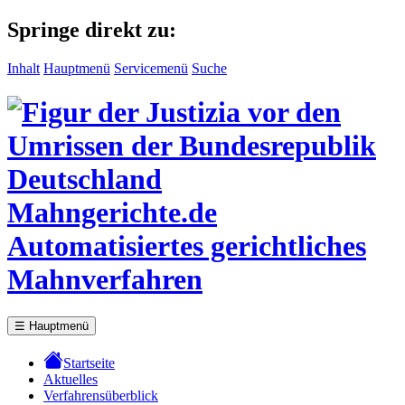
Springe direkt zu:
Inhalt
Hauptmenü
Servicemenü
Suche
Mahngerichte.de
Automatisiertes gerichtliches
Mahnverfahren
☰
Hauptmenü
Startseite
Aktuelles
Verfahrensüberblick