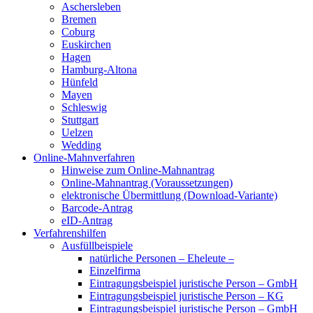
Aschersleben
Bremen
Coburg
Euskirchen
Hagen
Hamburg-Altona
Hünfeld
Mayen
Schleswig
Stuttgart
Uelzen
Wedding
Online-Mahnverfahren
Hinweise zum Online-Mahnantrag
Online-Mahnantrag (Voraussetzungen)
elektronische Übermittlung (Download-Variante)
Barcode-Antrag
eID-Antrag
Verfahrenshilfen
Ausfüllbeispiele
natürliche Personen – Eheleute –
Einzelfirma
Eintragungsbeispiel juristische Person – GmbH
Eintragungsbeispiel juristische Person – KG
Eintragungsbeispiel juristische Person – GmbH