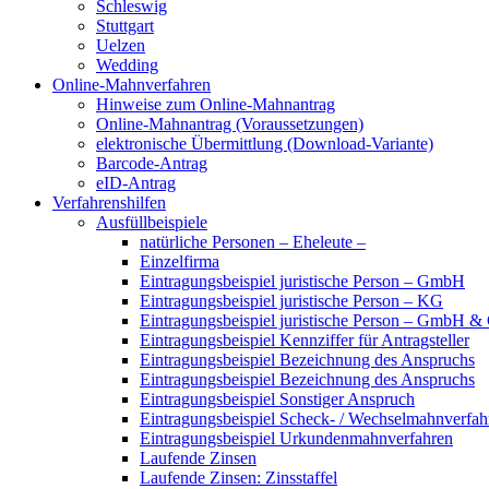
Schleswig
Stuttgart
Uelzen
Wedding
Online-Mahnverfahren
Hinweise zum Online-Mahnantrag
Online-Mahnantrag (Voraussetzungen)
elektronische Übermittlung (Download-Variante)
Barcode-Antrag
eID-Antrag
Verfahrenshilfen
Ausfüllbeispiele
natürliche Personen – Eheleute –
Einzelfirma
Eintragungsbeispiel juristische Person – GmbH
Eintragungsbeispiel juristische Person – KG
Eintragungsbeispiel juristische Person – GmbH 
Eintragungsbeispiel Kennziffer für Antragsteller
Eintragungsbeispiel Bezeichnung des Anspruchs
Eintragungsbeispiel Bezeichnung des Anspruchs
Eintragungsbeispiel Sonstiger Anspruch
Eintragungsbeispiel Scheck- / Wechselmahnverfah
Eintragungsbeispiel Urkundenmahnverfahren
Laufende Zinsen
Laufende Zinsen: Zinsstaffel