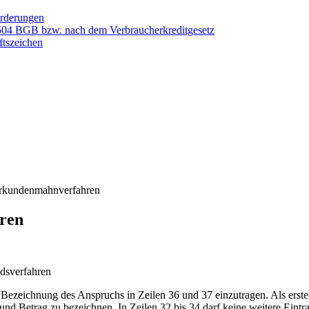
orderungen
 504 BGB bzw. nach dem Verbraucherkreditgesetz
ftszeichen
Urkundenmahnverfahren
ren
Bezeichnung des Anspruchs in Zeilen 36 und 37 einzutragen. Als erste
und Betrag zu bezeichnen. In Zeilen 32 bis 34 darf keine weitere Ei