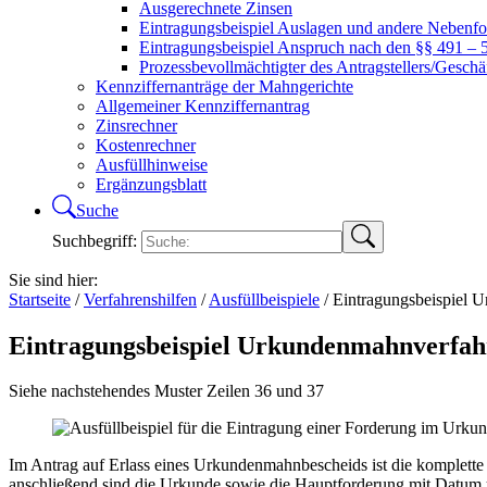
Ausgerechnete Zinsen
Eintragungsbeispiel Auslagen und andere Nebenf
Eintragungsbeispiel Anspruch nach den §§ 491 –
Prozessbevollmächtigter des Antragstellers/Geschä
Kennziffernanträge der Mahngerichte
Allgemeiner Kennziffernantrag
Zinsrechner
Kostenrechner
Ausfüllhinweise
Ergänzungsblatt
Suche
Suchbegriff:
Sie sind hier:
Startseite
/
Verfahrenshilfen
/
Ausfüllbeispiele
/
Eintragungsbeispiel 
Eintragungsbeispiel Urkundenmahnverfah
Siehe nachstehendes Muster Zeilen 36 und 37
Im Antrag auf Erlass eines Urkundenmahnbescheids ist die komplette 
anschließend sind die Urkunde sowie die Hauptforderung mit Datum 