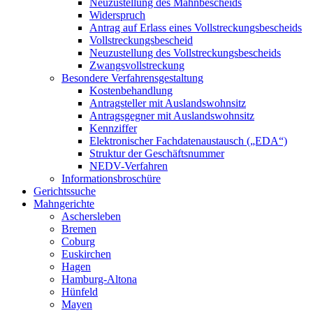
Neuzustellung des Mahnbescheids
Widerspruch
Antrag auf Erlass eines Vollstreckungsbescheids
Vollstreckungsbescheid
Neuzustellung des Vollstreckungsbescheids
Zwangsvollstreckung
Besondere Verfahrensgestaltung
Kostenbehandlung
Antragsteller mit Auslandswohnsitz
Antragsgegner mit Auslandswohnsitz
Kennziffer
Elektronischer Fachdatenaustausch („EDA“)
Struktur der Geschäftsnummer
NEDV-Verfahren
Informationsbroschüre
Gerichtssuche
Mahngerichte
Aschersleben
Bremen
Coburg
Euskirchen
Hagen
Hamburg-Altona
Hünfeld
Mayen