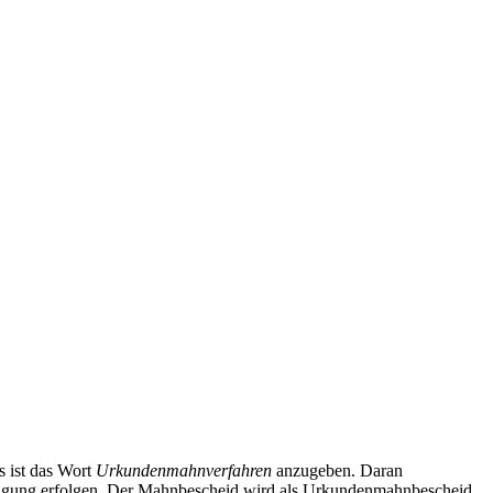
s ist das Wort
Urkundenmahnverfahren
anzugeben. Daran
ntragung erfolgen. Der Mahnbescheid wird als Urkundenmahnbescheid