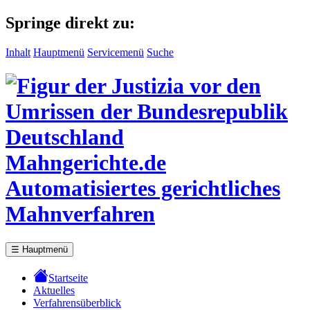
Springe direkt zu:
Inhalt
Hauptmenü
Servicemenü
Suche
Mahngerichte.de
Automatisiertes gerichtliches
Mahnverfahren
☰
Hauptmenü
Startseite
Aktuelles
Verfahrensüberblick