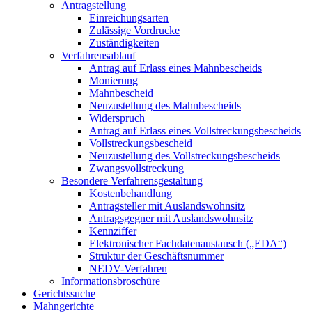
Antragstellung
Einreichungsarten
Zulässige Vordrucke
Zuständigkeiten
Verfahrensablauf
Antrag auf Erlass eines Mahnbescheids
Monierung
Mahnbescheid
Neuzustellung des Mahnbescheids
Widerspruch
Antrag auf Erlass eines Vollstreckungsbescheids
Vollstreckungsbescheid
Neuzustellung des Vollstreckungsbescheids
Zwangsvollstreckung
Besondere Verfahrensgestaltung
Kostenbehandlung
Antragsteller mit Auslandswohnsitz
Antragsgegner mit Auslandswohnsitz
Kennziffer
Elektronischer Fachdatenaustausch („EDA“)
Struktur der Geschäftsnummer
NEDV-Verfahren
Informationsbroschüre
Gerichtssuche
Mahngerichte