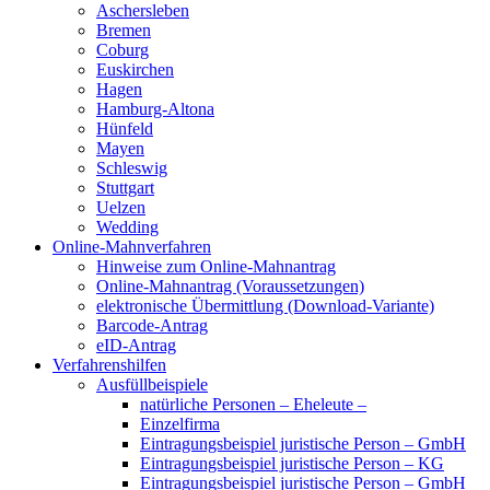
Aschersleben
Bremen
Coburg
Euskirchen
Hagen
Hamburg-Altona
Hünfeld
Mayen
Schleswig
Stuttgart
Uelzen
Wedding
Online-Mahnverfahren
Hinweise zum Online-Mahnantrag
Online-Mahnantrag (Voraussetzungen)
elektronische Übermittlung (Download-Variante)
Barcode-Antrag
eID-Antrag
Verfahrenshilfen
Ausfüllbeispiele
natürliche Personen – Eheleute –
Einzelfirma
Eintragungsbeispiel juristische Person – GmbH
Eintragungsbeispiel juristische Person – KG
Eintragungsbeispiel juristische Person – GmbH