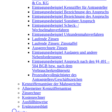
& Co. KG
Eintragungsbeispiel Kennziffer für Antragsteller
Eintragungsbeispiel Bezeichnung des Anspruchs
Eintragungsbeispiel Bezeichnung des Anspruchs
Eintragungsbeispiel Sonstiger Anspruch
Eintragungsbeispiel Scheck- /
Wechselmahnverfahren
Eintragungsbeispiel Urkundenmahnverfahren
Laufende Zinsen
Laufende Zinsen: Zinsstaffel
Ausgerechnete Zinsen
Eintragungsbeispiel Auslagen und andere
Nebenforderungen
Eintragungsbeispiel Anspruch nach den §§ 491 –
504 BGB bzw. nach dem
Verbraucherkreditgesetz
Prozessbevollmächtigter des
Antragstellers/Geschäftszeichen
Kennziffernanträge der Mahngerichte
Allgemeiner Kennziffernantrag
Zinsrechner
Kostenrechner
Ausfüllhinweise
Ergänzungsblatt