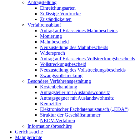
Antragstellung
Einreichungsarten
Zulässige Vordrucke
Zuständigkeiten
Verfahrensablauf
Antrag auf Erlass eines Mahnbescheids
Monierung
Mahnbescheid
Neuzustellung des Mahnbescheids
Widerspruch
Antrag auf Erlass eines Vollstreckungsbescheids
Vollstreckungsbescheid
Neuzustellung des Vollstreckungsbescheids
Zwangsvollstreckung
Besondere Verfahrensgestaltung
Kostenbehandlung
Antragsteller mit Auslandswohnsitz
Antragsgegner mit Auslandswohnsitz
Kennziffer
Elektronischer Fachdatenaustausch („EDA“)
Struktur der Geschäftsnummer
NEDV-Verfahren
Informationsbroschüre
Gerichtssuche
Mahngerichte