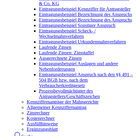
& Co. KG
Eintragungsbeispiel Kennziffer für Antragsteller
Eintragungsbeispiel Bezeichnung des Anspruchs
Eintragungsbeispiel Bezeichnung des Anspruchs
Eintragungsbeispiel Sonstiger Anspruch
Eintragungsbeispiel Scheck- /
Wechselmahnverfahren
Eintragungsbeispiel Urkundenmahnverfahren
Laufende Zinsen
Laufende Zinsen: Zinsstaffel
Ausgerechnete Zinsen
Eintragungsbeispiel Auslagen und andere
Nebenforderungen
Eintragungsbeispiel Anspruch nach den §§ 491 –
504 BGB bzw. nach dem
Verbraucherkreditgesetz
Prozessbevollmächtigter des
Antragstellers/Geschäftszeichen
Kennziffernanträge der Mahngerichte
Allgemeiner Kennziffernantrag
Zinsrechner
Kostenrechner
Ausfüllhinweise
Ergänzungsblatt