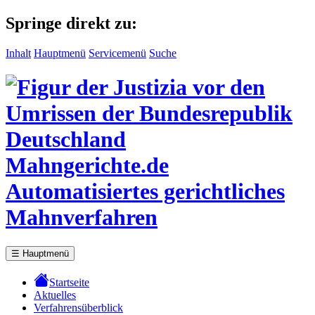
Springe direkt zu:
Inhalt
Hauptmenü
Servicemenü
Suche
Mahngerichte.de
Automatisiertes gerichtliches
Mahnverfahren
☰
Hauptmenü
Startseite
Aktuelles
Verfahrensüberblick