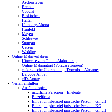
Aschersleben
Bremen
Coburg
Euskirchen
Hagen
Hamburg-Altona
Hünfeld
Mayen
Schleswig
Stuttgart
Uelzen
Wedding
Online-Mahnverfahren
Hinweise zum Online-Mahnantrag
Online-Mahnantrag (Voraussetzungen)
elektronische Übermittlung (Download-Variante)
Barcode-Antrag
eID-Antrag
Verfahrenshilfen
Ausfüllbeispiele
natürliche Personen – Eheleute –
Einzelfirma
Eintragungsbeispiel juristische Person – GmbH
Eintragungsbeispiel juristische Person – KG
Eintragungsbeispiel juristische Person – GmbH