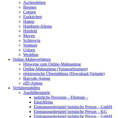
Aschersleben
Bremen
Coburg
Euskirchen
Hagen
Hamburg-Altona
Hünfeld
Mayen
Schleswig
Stuttgart
Uelzen
Wedding
Online-Mahnverfahren
Hinweise zum Online-Mahnantrag
Online-Mahnantrag (Voraussetzungen)
elektronische Übermittlung (Download-Variante)
Barcode-Antrag
eID-Antrag
Verfahrenshilfen
Ausfüllbeispiele
natürliche Personen – Eheleute –
Einzelfirma
Eintragungsbeispiel juristische Person – GmbH
Eintragungsbeispiel juristische Person – KG
Eintragungsbeispiel juristische Person – GmbH