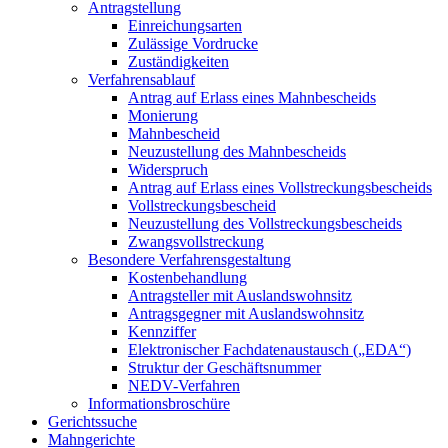
Antragstellung
Einreichungsarten
Zulässige Vordrucke
Zuständigkeiten
Verfahrensablauf
Antrag auf Erlass eines Mahnbescheids
Monierung
Mahnbescheid
Neuzustellung des Mahnbescheids
Widerspruch
Antrag auf Erlass eines Vollstreckungsbescheids
Vollstreckungsbescheid
Neuzustellung des Vollstreckungsbescheids
Zwangsvollstreckung
Besondere Verfahrensgestaltung
Kostenbehandlung
Antragsteller mit Auslandswohnsitz
Antragsgegner mit Auslandswohnsitz
Kennziffer
Elektronischer Fachdatenaustausch („EDA“)
Struktur der Geschäftsnummer
NEDV-Verfahren
Informationsbroschüre
Gerichtssuche
Mahngerichte