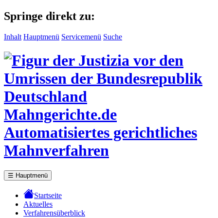
Springe direkt zu:
Inhalt
Hauptmenü
Servicemenü
Suche
Mahngerichte.de
Automatisiertes gerichtliches
Mahnverfahren
☰
Hauptmenü
Startseite
Aktuelles
Verfahrensüberblick