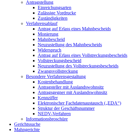
Antragstellung
Einreichungsarten
Zulässige Vordrucke
Zuständigkeiten
Verfahrensablauf
Antrag auf Erlass eines Mahnbescheids
Monierung
Mahnbescheid
Neuzustellung des Mahnbescheids
Widerspruch
Antrag auf Erlass eines Vollstreckungsbescheids
Vollstreckungsbescheid
Neuzustellung des Vollstreckungsbescheids
Zwangsvollstreckung
Besondere Verfahrensgestaltung
Kostenbehandlung
Antragsteller mit Auslandswohnsitz
Antragsgegner mit Auslandswohnsitz
Kennziffer
Elektronischer Fachdatenaustausch („EDA“)
Struktur der Geschäftsnummer
NEDV-Verfahren
Informationsbroschüre
Gerichtssuche
Mahngerichte