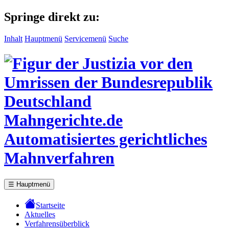
Springe direkt zu:
Inhalt
Hauptmenü
Servicemenü
Suche
Mahngerichte.de
Automatisiertes gerichtliches
Mahnverfahren
☰
Hauptmenü
Startseite
Aktuelles
Verfahrensüberblick