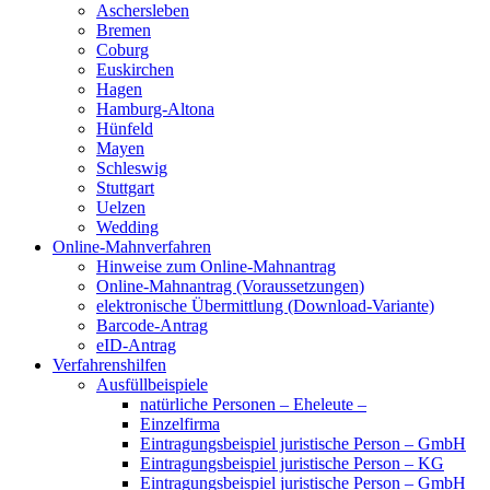
Aschersleben
Bremen
Coburg
Euskirchen
Hagen
Hamburg-Altona
Hünfeld
Mayen
Schleswig
Stuttgart
Uelzen
Wedding
Online-Mahnverfahren
Hinweise zum Online-Mahnantrag
Online-Mahnantrag (Voraussetzungen)
elektronische Übermittlung (Download-Variante)
Barcode-Antrag
eID-Antrag
Verfahrenshilfen
Ausfüllbeispiele
natürliche Personen – Eheleute –
Einzelfirma
Eintragungsbeispiel juristische Person – GmbH
Eintragungsbeispiel juristische Person – KG
Eintragungsbeispiel juristische Person – GmbH