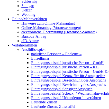
Schleswig
Stuttgart
Uelzen
Wedding
Online-Mahnverfahren
Hinweise zum Online-Mahnantrag
Online-Mahnantrag (Voraussetzungen)
elektronische Übermittlung (Download-Variante)
Barcode-Antrag
eID-Antrag
Verfahrenshilfen
Ausfüllbeispiele
natürliche Personen – Eheleute –
Einzelfirma
Eintragungsbeispiel juristische Person – GmbH
Eintragungsbeispiel juristische Person – KG
Eintragungsbeispiel juristische Person – GmbH 
Eintragungsbeispiel Kennziffer für Antragsteller
Eintragungsbeispiel Bezeichnung des Anspruchs
Eintragungsbeispiel Bezeichnung des Anspruchs
Eintragungsbeispiel Sonstiger Anspruch
Eintragungsbeispiel Scheck- / Wechselmahnverfah
Eintragungsbeispiel Urkundenmahnverfahren
Laufende Zinsen
Laufende Zinsen: Zinsstaffel