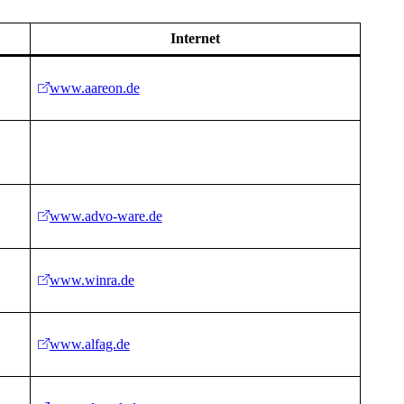
Internet
www.aareon.de
www.advo-ware.de
www.winra.de
www.alfag.de