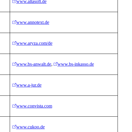
www.altasoft.de
www.annotext.de
www.aryza.com/de
www.bs-anwalt.de
,
www.bs-inkasso.de
www.a-jur.de
www.convista.com
www.cukoo.de