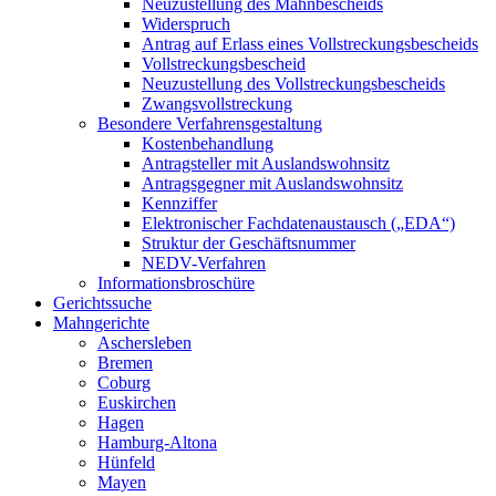
Neuzustellung des Mahnbescheids
Widerspruch
Antrag auf Erlass eines Vollstreckungsbescheids
Vollstreckungsbescheid
Neuzustellung des Vollstreckungsbescheids
Zwangsvollstreckung
Besondere Verfahrensgestaltung
Kostenbehandlung
Antragsteller mit Auslandswohnsitz
Antragsgegner mit Auslandswohnsitz
Kennziffer
Elektronischer Fachdatenaustausch („EDA“)
Struktur der Geschäftsnummer
NEDV-Verfahren
Informationsbroschüre
Gerichtssuche
Mahngerichte
Aschersleben
Bremen
Coburg
Euskirchen
Hagen
Hamburg-Altona
Hünfeld
Mayen