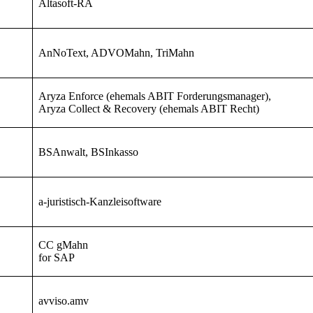
Altasoft-RA
AnNoText, ADVOMahn, TriMahn
Aryza Enforce (ehemals ABIT Forderungsmanager),
Aryza Collect & Recovery (ehemals ABIT Recht)
BSAnwalt, BSInkasso
a-juristisch-Kanzleisoftware
CC gMahn
for SAP
avviso.amv