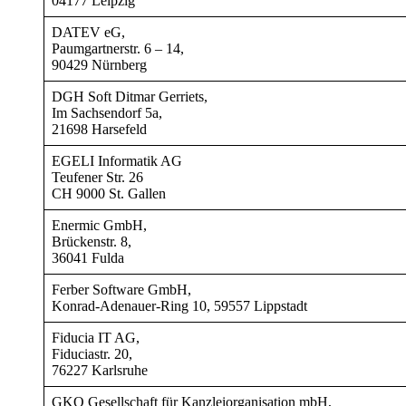
04177 Leipzig
DATEV eG,
Paumgartnerstr. 6 – 14,
90429 Nürnberg
DGH Soft Ditmar Gerriets,
Im Sachsendorf 5a,
21698 Harsefeld
EGELI Informatik AG
Teufener Str. 26
CH 9000 St. Gallen
Enermic GmbH,
Brückenstr. 8,
36041 Fulda
Ferber Software GmbH,
Konrad-Adenauer-Ring 10, 59557 Lippstadt
Fiducia IT AG,
Fiduciastr. 20,
76227 Karlsruhe
GKO Gesellschaft für Kanzleiorganisation mbH,