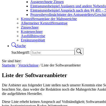
Ausgerechnete Zinsen
Eintragungsbeispiel Auslagen und andere Nebenf
Eintragungsbeispiel Anspruch nach den §§ 491 –
Prozessbevollmächtigter des Antragstellers/Geschä
Kennziffernanträge der Mahngerichte
Allgemeiner Kennziffernantrag
Zinsrechner
Kostenrechner
Ausfüllhinweise
Ergänzungsblatt
Suche
Suchbegriff:
Sie sind hier:
Startseite
/
Verzeichnisse
/
Liste der Softwareanbieter
Liste der Softwareanbieter
Die Anbieter aus folgender Liste stellen nach unserer Kenntnis eine S
beachten Sie, dass weder die Redaktion noch die Mahngerichte Auskü
die aufgeführten Hersteller.
Diese Liste erhebt keinen Anspruch auf Vollständigkeit; Softwareanbi
beim Justizministerium Baden-Württemberg.